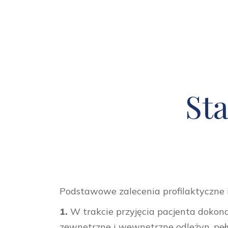
St
Podstawowe zalecenia profilaktyczne i
1.
W trakcie przyjęcia pacjenta dokona
zewnętrzne i wewnętrzne odleżyn, pe