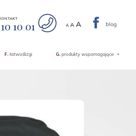
KONTAKT
Decrease
Reset
Increase
10 10 01
A
blog
A
A
font
font
font
size.
size.
size.
F.
łatwoślizgi
G.
produkty wspomagające