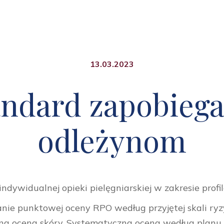
13.03.2023
andard zapobiega
odleżynom
ndywidualnej opieki pielęgniarskiej w zakresie prof
nie punktowej oceny RPO według przyjętej skali ryz
łna ocena skóry. Systematyczna ocena według planu