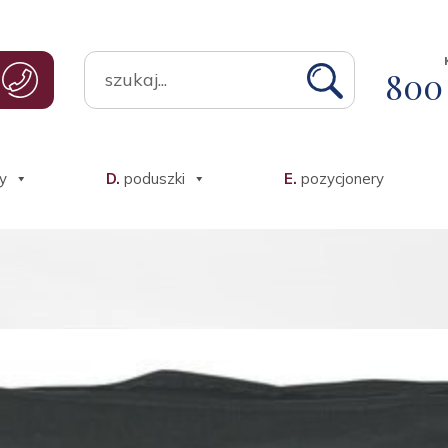
Search for
800 
e
y
D.
poduszki
E.
pozycjonery