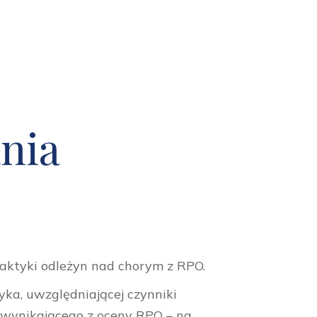
nia
ilaktyki odleżyn nad chorym z RPO.
yka, uwzględniającej czynniki
 wynikającego z oceny RPO – na