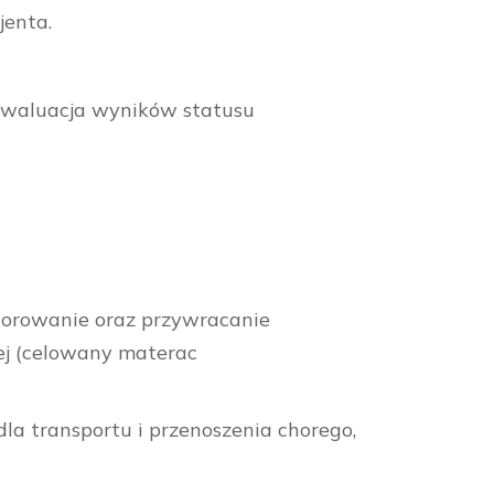
jenta.
 ewaluacja wyników statusu
torowanie oraz przywracanie
ej (celowany materac
la transportu i przenoszenia chorego,