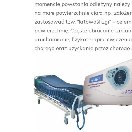
momencie powstania odleżyny należy pa
na małe powierzchnie ciała np.: założe
zastosować tzw. ”łatowoślizgi” – celem
powierzchnię. Częste obracanie, zmiana
uruchamianie, fizykoterapia, ćwiczeni
chorego oraz uzyskanie przez chorego 