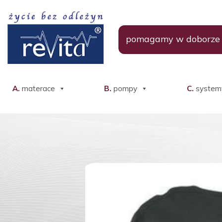
pomagamy w doborz
A.
materace
B.
pompy
C.
system