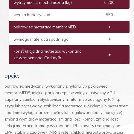
wytrzymałość mechaniczna (kg)
≤ 200
wersja bariatryczna
550
pokrowiec materaca membraMED
+
wymaga materaca spodniego
+
konstrukcja dna materaca wykonana
+
ze wzmocnionej Codury®
opcje:
pokrowiec medyczny; wykonany z nylonu lub pokrowiec
®
membraMED
; miękki, paro-przepuszczalny, elastyczny z PU-
zapinany zamkiem błyskawicznym, nitami lub zaciągany taśmą,
szyty lub zgrzewany, stabilizacja materaca z łóżkiem lub materacem
spodnim (wyłogi, narożne taśmy lub regulowane pasy mocujące),
zmiana wymiarów materaca, zmiana ilości komór, zmiana ilości
sekcji materaca, komory wykonane z PU, zawory reanimacyjne
CPR, stabilny zagłówek, AIR- system (układ mikrootworów, przez