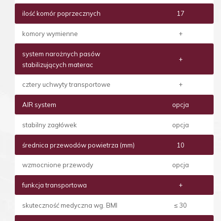
ilość komór poprzecznych
17
komory wymienne
+
system narożnych pasów
+
stabilizujących materac
cztery uchwyty transportowe
+
AIR system
opcja
stabilny zagłówek
opcja
średnica przewodów powietrza (mm)
10
wzmocnione przewody
opcja
funkcja transportowa
+
skuteczność medyczna wg. BMI
≤ 30