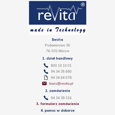
Revita
Podamirowo 30
76-031 Mścice
1. dział handlowy
800 10 10 01
94 34 35 680
94 34 64 078
biuro@revita.pl
2. zamówienia
94 34 38 316
3. formularz zamówienia
4. pomoc w doborze