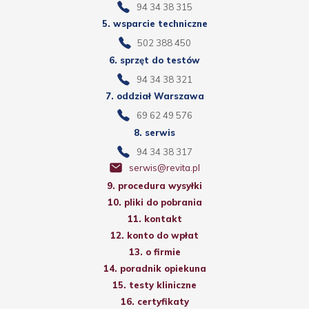
94 34 38 315
5. wsparcie techniczne
502 388 450
6. sprzęt do testów
94 34 38 321
7. oddział Warszawa
69 62 49 576
8. serwis
94 34 38 317
serwis@revita.pl
9. procedura wysyłki
10. pliki do pobrania
11. kontakt
12. konto do wpłat
13. o firmie
14. poradnik opiekuna
15. testy kliniczne
16. certyfikaty