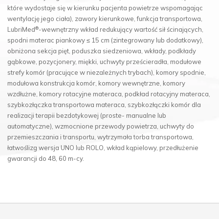
które wydostaje się w kierunku pacjenta powietrze wspomagając
wentylację jego ciała), zawory kierunkowe, funkcja transportowa,
®
LubriMed
-wewnętrzny wkład redukujący wartość sił ścinających,
spodni materac piankowy ≤ 15 cm (zintegrowany lub dodatkowy),
obniżona sekcja pięt, poduszka siedzeniowa, wkłady, podkłady
gąbkowe, pozycjonery, miękki, uchwyty prześcieradła, modułowe
strefy komór (pracujące w niezależnych trybach), komory spodnie,
modułowa konstrukcja komór, komory wewnętrzne, komory
wzdłużne, komory rotacyjne materaca, podkład rotacyjny materaca,
szybkozłączka transportowa materaca, szybkozłączki komór dla
realizacji terapii bezdotykowej (proste- manualne lub
automatyczne), wzmocnione przewody powietrza, uchwyty do
przemieszczania i transportu, wytrzymała torba transportowa,
łatwoślizg wersja UNO lub ROLO, wkład kąpielowy, przedłużenie
gwarancji do 48, 60 m-cy.