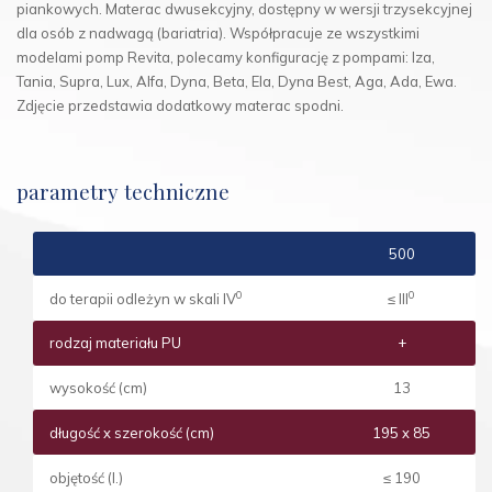
piankowych. Materac dwusekcyjny, dostępny w wersji trzysekcyjnej
dla osób z nadwagą (bariatria). Współpracuje ze wszystkimi
modelami pomp Revita, polecamy konfigurację z pompami: Iza,
Tania, Supra, Lux, Alfa, Dyna, Beta, Ela, Dyna Best, Aga, Ada, Ewa.
Zdjęcie przedstawia dodatkowy materac spodni.
parametry techniczne
500
0
0
do
terapii odleżyn w
skali
IV
≤
III
rodzaj materiału PU
+
wysokość (cm)
13
długość x szerokość (cm)
195 x 85
objętość (l.)
≤ 190